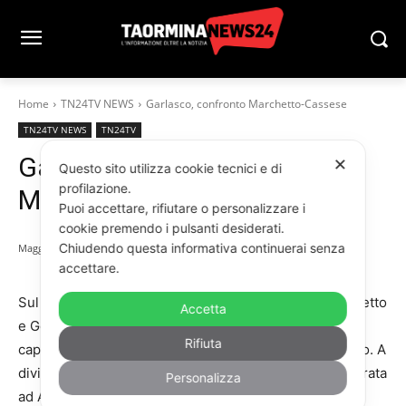
Home
TN24TV NEWS
Garlasco, confronto Marchetto-Cassese
TN24TV NEWS
TN24TV
Garlasco, confronto
✕
Questo sito utilizza cookie tecnici e di
profilazione.
Marchetto-Cassese
Puoi accettare, rifiutare o personalizzare i
cookie premendo i pulsanti desiderati.
Chiudendo questa informativa continuerai senza
Maggio 14, 2026
accettare.
Sul delitto di Garlasco, è scontro tra Francesco Marchetto
Accetta
e Gennaro Cassese, rispettivamente maresciallo e
Rifiuta
capitano dei carabinieri all’epoca del delitto di Garlasco. A
dividere i due è la foto del corpo di Chiara Poggi mostrata
Personalizza
ad Alberto Stasi. Proprio Stasi in un primo momento