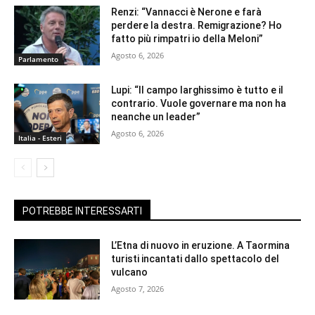
Renzi: “Vannacci è Nerone e farà
perdere la destra. Remigrazione? Ho
fatto più rimpatri io della Meloni”
Agosto 6, 2026
Parlamento
Lupi: “Il campo larghissimo è tutto e il
contrario. Vuole governare ma non ha
neanche un leader”
Agosto 6, 2026
Italia - Esteri
POTREBBE INTERESSARTI
L’Etna di nuovo in eruzione. A Taormina
turisti incantati dallo spettacolo del
vulcano
Agosto 7, 2026