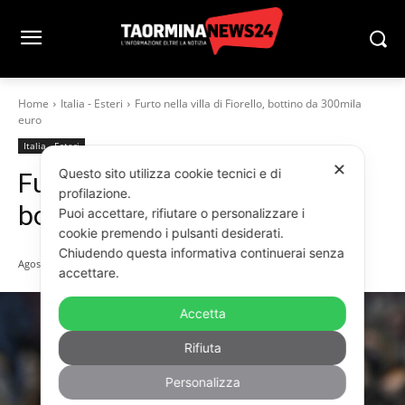
Home
Italia - Esteri
Furto nella villa di Fiorello, bottino da 300mila
euro
Italia - Esteri
✕
Questo sito utilizza cookie tecnici e di
Furto nella villa di Fiorello,
profilazione.
bottino da 300mila euro
Puoi accettare, rifiutare o personalizzare i
cookie premendo i pulsanti desiderati.
Chiudendo questa informativa continuerai senza
Agosto 8, 2025
accettare.
Accetta
Rifiuta
Personalizza