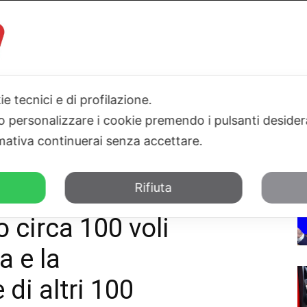
ie tecnici e di profilazione.
I
PARLAMENTO
SICILIA
SALUTE
SPORT
TN24TV
 o personalizzare i cookie premendo i pulsanti desider
ativa continuerai senza accettare.
 ha gestito circa 100 voli dirottati da...
Rifiuta
 l’aeroporto di
 circa 100 voli
a e la
di altri 100