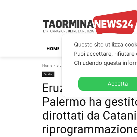
Questo sito utilizza cook
HOME
TAORMINA
ITALIA – ESTER
Puoi accettare, rifiutare
Chiudendo questa inform
Home
Sicilia
Eruzione dell’Etna, l’aeroporto di Palermo
Sicilia
Accetta
Eruzione dell’Etna,
Palermo ha gestito
dirottati da Catani
riprogrammazione 