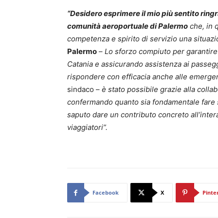
“Desidero esprimere il mio più sentito ring
comunità aeroportuale di Palermo
che, in q
competenza e spirito di servizio una situazio
Palermo
–
Lo sforzo compiuto per garantire l
Catania e assicurando assistenza ai passegg
rispondere con efficacia anche alle emerge
sindaco –
è stato possibile grazie alla collab
confermando quanto sia fondamentale fare s
saputo dare un contributo concreto all’intera
viaggiatori”.
Facebook
X
Pinte