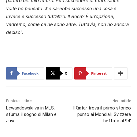
parlerò del mio futuro. Può succedere di tutto. Molte
volte ho pensato che sarebbe successo una cosa e
invece è successo tutt’altro. Il Boca? È un’opzione,
vedremo, come ce ne sono altre. Tuttavia, non ho ancora
deciso”.
Facebook
X
Pinterest
Previous article
Next article
Lewandowski va in MLS:
Il Qatar trova il primo storico
sfuma il sogno di Milan e
punto ai Mondiali, Svizzera
Juve
beffata al 94′