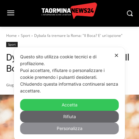
Home
Sport
Dybala fa tremare la Roma: "Il Boca? E' un'opzione"
Sport
Dybala fa tremare la Roma: “Il
✕
Questo sito utilizza cookie tecnici e di
profilazione.
Boca? E’ un’opzione”
Puoi accettare, rifiutare o personalizzare i
cookie premendo i pulsanti desiderati.
Chiudendo questa informativa continuerai senza
Giugno 13, 2026
accettare.
Accetta
Rifiuta
Personalizza