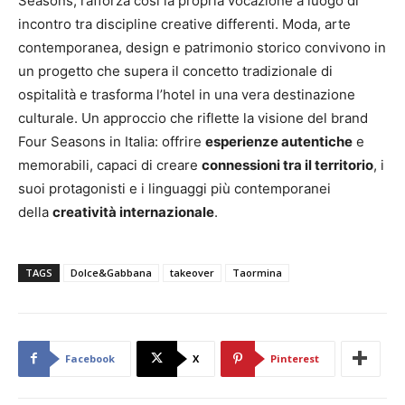
Seasons, rafforza così la propria vocazione a luogo di
incontro tra discipline creative differenti. Moda, arte
contemporanea, design e patrimonio storico convivono in
un progetto che supera il concetto tradizionale di
ospitalità e trasforma l’hotel in una vera destinazione
culturale. Un approccio che riflette la visione del brand
Four Seasons in Italia: offrire
esperienze autentiche
e
memorabili, capaci di creare
connessioni tra il territorio
, i
suoi protagonisti e i linguaggi più contemporanei
della
creatività internazionale
.
TAGS
Dolce&Gabbana
takeover
Taormina
Facebook
X
Pinterest