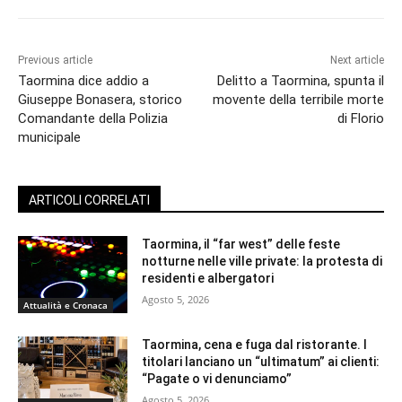
Previous article
Next article
Taormina dice addio a
Delitto a Taormina, spunta il
Giuseppe Bonasera, storico
movente della terribile morte
Comandante della Polizia
di Florio
municipale
ARTICOLI CORRELATI
Taormina, il “far west” delle feste
notturne nelle ville private: la protesta di
residenti e albergatori
Agosto 5, 2026
Attualità e Cronaca
Taormina, cena e fuga dal ristorante. I
titolari lanciano un “ultimatum” ai clienti:
“Pagate o vi denunciamo”
Agosto 5, 2026