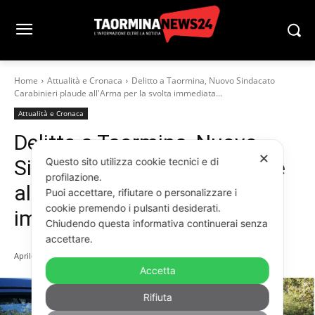
Home
Attualità e Cronaca
Delitto a Taormina, Nuovo Sindacato
Carabinieri plaude all'Arma per la svolta immediata...
Attualità e Cronaca
Delitto a Taormina, Nuovo
✕
Questo sito utilizza cookie tecnici e di
Sindacato Carabinieri plaude
profilazione.
all’Arma per la svolta
Puoi accettare, rifiutare o personalizzare i
cookie premendo i pulsanti desiderati.
immediata nelle indagini
Chiudendo questa informativa continuerai senza
accettare.
Aprile 29, 2026
Accetta
Rifiuta