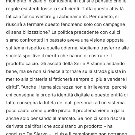
momento iniziale di confusione in cui si è pensato che le
regole esistenti fossero sufficienti. Tutta questa attività
fatica a far convertire gli abbonamenti. Per questo, si
riuscirà a fermare questo fenomeno solo con campagne
di sensibilizzazione? La politica precedente con cui ci
siamo confrontati in passato aveva una visione opposta
sul tema rispetto a quella odierna. Vogliamo trasferire alle
società sportive il merito che hanno di costruire il
prodotto calcio. Gli ascolti della Serie A stanno andando
bene, ma se non si riesce a tornare sulla strada giusta in
merito alla pirateria si faticherà sempre di più a vendere i
diritti”. “Anche il tema sicurezza non è irrilevante, perchè
chi consegna la propria identità digitale a queste entità di
fatto consegna la tutela dei dati personali ad un sistema
poco cauto come quello pirata. Il problema viene a galla
anche solo pensando al mercato. Se non ci sono risorse
derivate dai tifosi che acquistano un prodotto – ha
concluso De Siervo – i club e il campionato non potranno