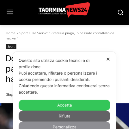
Home
Sport
De Siervo: "Pirateria piaga, in passato contattato da
hacker"
Sport
De Siervo: “Pirateria piaga, in
✕
Questo sito utilizza cookie tecnici e di
passato contattato da
profilazione.
Puoi accettare, rifiutare o personalizzare i
hacker”
cookie premendo i pulsanti desiderati.
Chiudendo questa informativa continuerai senza
accettare.
Giugno 9, 2024
Accetta
Rifiuta
Personalizza