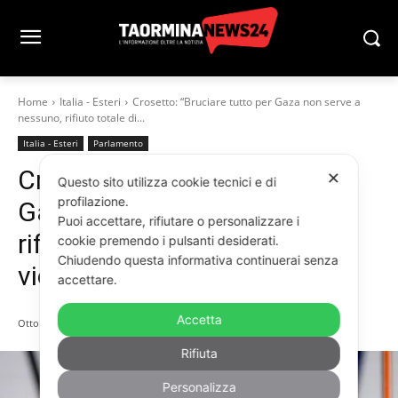
Home
Italia - Esteri
Crosetto: “Bruciare tutto per Gaza non serve a
nessuno, rifiuto totale di...
Italia - Esteri
Parlamento
Crosetto: “Bruciare tutto per
✕
Questo sito utilizza cookie tecnici e di
profilazione.
Gaza non serve a nessuno,
Puoi accettare, rifiutare o personalizzare i
rifiuto totale di ogni atto
cookie premendo i pulsanti desiderati.
Chiudendo questa informativa continuerai senza
violento”
accettare.
Accetta
Ottobre 3, 2025
Rifiuta
Personalizza