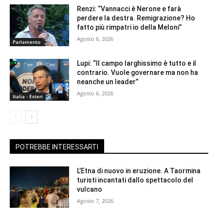
Renzi: “Vannacci è Nerone e farà
perdere la destra. Remigrazione? Ho
fatto più rimpatri io della Meloni”
Agosto 6, 2026
Parlamento
Lupi: “Il campo larghissimo è tutto e il
contrario. Vuole governare ma non ha
neanche un leader”
Agosto 6, 2026
Italia - Esteri
POTREBBE INTERESSARTI
L’Etna di nuovo in eruzione. A Taormina
turisti incantati dallo spettacolo del
vulcano
Agosto 7, 2026