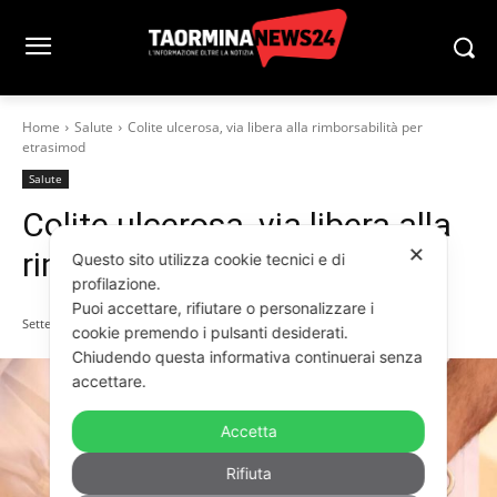
Home
Salute
Colite ulcerosa, via libera alla rimborsabilità per
etrasimod
Salute
Colite ulcerosa, via libera alla
✕
rimborsabilità per etrasimod
Questo sito utilizza cookie tecnici e di
profilazione.
Puoi accettare, rifiutare o personalizzare i
Settembre 6, 2025
cookie premendo i pulsanti desiderati.
Chiudendo questa informativa continuerai senza
accettare.
Accetta
Rifiuta