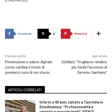
(ITALPRESS).
Facebook
X
Pinterest
Previous article
Next article
Prevenzione e salute digitale:
Schillaci: “Vogliamo rendere
come cambia il modo di
più facile l’accesso al
prenderci cura di noi stessi
Servizio Sanitario”
ARTICOLI CORRELATI
Infarto a 40 anni, salvato a Taormina in
Emodinamica: “Professionalità e
umanità ai massimi livelli” (VIDEO)