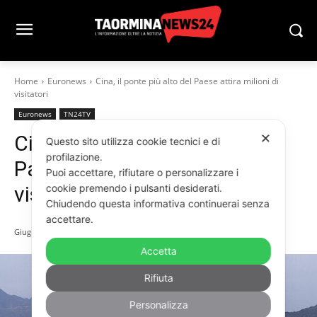
Home
Euronews
Cina, il ponte più alto del Paese attira milioni di
visitatori
Euronews
TN24TV
Cina, il ponte più alto del
✕
Questo sito utilizza cookie tecnici e di
profilazione.
Paese attira milioni di
Puoi accettare, rifiutare o personalizzare i
visitatori
cookie premendo i pulsanti desiderati.
Chiudendo questa informativa continuerai senza
accettare.
Giugno 3, 2026
Accetta
Rifiuta
Personalizza