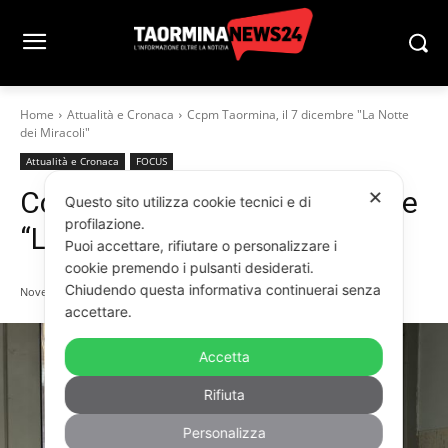
Home
Attualità e Cronaca
Ccpm Taormina, il 7 dicembre "La Notte
dei Miracoli"
Attualità e Cronaca
FOCUS
Ccpm Taormina, il 7 dicembre
✕
Questo sito utilizza cookie tecnici e di
profilazione.
“La Notte dei Miracoli”
Puoi accettare, rifiutare o personalizzare i
cookie premendo i pulsanti desiderati.
Chiudendo questa informativa continuerai senza
Novembre 5, 2025
accettare.
Accetta
Rifiuta
Personalizza