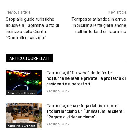
Previous article
Next article
Stop alle guide turistiche
Tempesta atlantica in arrivo
abusive a Taormina: atto di
in Sicilia: allerta gialla anche
indirizzo della Giunta:
nell’hinterland di Taormina
“Controlli e sanzioni”
ARTICOLI CORRELATI
Taormina, il “far west” delle feste
notturne nelle ville private: la protesta di
residenti e albergatori
Agosto 5, 2026
Attualità e Cronaca
Taormina, cena e fuga dal ristorante. I
titolari lanciano un “ultimatum” ai clienti:
“Pagate o vi denunciamo”
Agosto 5, 2026
Attualità e Cronaca