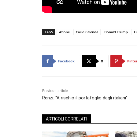
TAGS
Azione
Carlo Calenda
Donald Trump
E
Facebook
X
Pinte
Previous article
Renzi: “A rischio il portafoglio degli italiani”
ARTICOLI CORRELATI