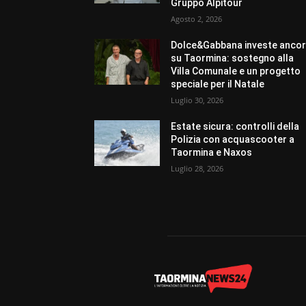
Gruppo Alpitour
Agosto 2, 2026
Dolce&Gabbana investe anco
su Taormina: sostegno alla
Villa Comunale e un progetto
speciale per il Natale
Luglio 30, 2026
Estate sicura: controlli della
Polizia con acquascooter a
Taormina e Naxos
Luglio 28, 2026