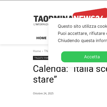
Questo sito utilizza cook
Puoi accettare, rifiutare
HOME
TAORMINA
ITALIA – ESTER
Chiudendo questa inform
Home
TN24TV PARLAMENTO
Calenda: "Italia scelg
Accetta
TN24TV PARLAMENTO
TN24TV
Calenda: “Italia s
stare”
Ottobre 24, 2025