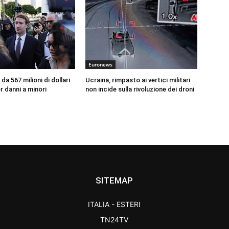
Euronews
da 567 milioni di dollari
Ucraina, rimpasto ai vertici militari
r danni a minori
non incide sulla rivoluzione dei droni
SITEMAP
ITALIA - ESTERI
TN24TV