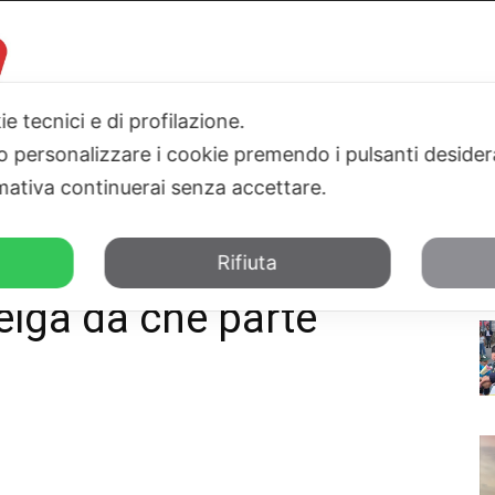
ie tecnici e di profilazione.
 o personalizzare i cookie premendo i pulsanti desider
I
PARLAMENTO
SICILIA
SALUTE
SPORT
TN24TV
ativa continuerai senza accettare.
a da che parte stare"
Rifiuta
celga da che parte