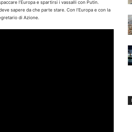
accare l’Europa e spartirsi i vassalli con Putin.
a deve sapere da che parte stare. Con l’Europa e con la
gretario di Azione.