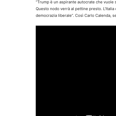
“Trump è un aspirante autocrate che vuole sp
Questo nodo verrà al pettine presto. L’Itali
democrazia liberale”. Così Carlo Calenda, se