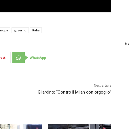
uropa
governo
Italia
Me
rest
WhatsApp
Next article
Gilardino: “Contro il Milan con orgoglio”