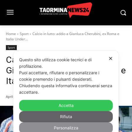
Home
Sport
Calcio in lutto: addio a Gianluca Cherubini, ex Roma e
Italia Under...
Sport
Calcio in lutto: addio a
✕
Questo sito utilizza cookie tecnici e di
profilazione.
Gianluca Cherubini, ex Roma e
Puoi accettare, rifiutare o personalizzare i
Italia Under 21
cookie premendo i pulsanti desiderati.
Chiudendo questa informativa continuerai senza
accettare.
Aprile 1, 2026
Accetta
Rifiuta
Personalizza