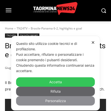
Home
TN24TV
Brasile-Panama 6-2, highlights e goal
TN24TV
TN24TV SPORT
✕
Brasile-Panama 6-2, highlights
Questo sito utilizza cookie tecnici e di
profilazione.
e goal
Puoi accettare, rifiutare o personalizzare i
cookie premendo i pulsanti desiderati.
Chiudendo questa informativa continuerai senza
Giugno 1, 2026
accettare.
Accetta
Il Brasile dilaga in amichevole contro il Panama e si
prepara al meglio per il Mondiale. Le immagini del match.
Rifiuta
Personalizza