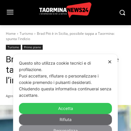
Home
Turismo
Brad Pitt è in Sicilia, possibile tappa a Taormina:
spunta l'indizio
Turismo
Primo piano
Brad Pitt è in Sicilia, possibile
✕
Questo sito utilizza cookie tecnici e di
tappa a Taormina: spunta
profilazione.
Puoi accettare, rifiutare o personalizzare i
l’indizio
cookie premendo i pulsanti desiderati.
Chiudendo questa informativa continuerai senza
accettare.
Agosto 4, 2025
Accetta
Rifiuta
Personalizza