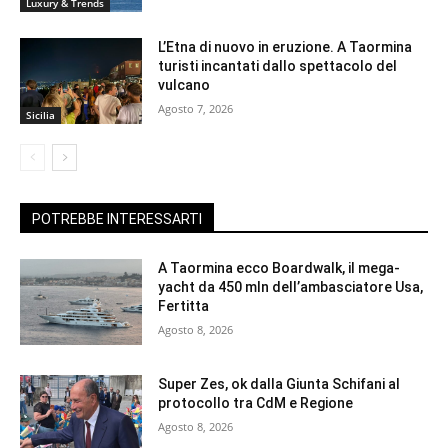
Luxury & Trends
L’Etna di nuovo in eruzione. A Taormina
turisti incantati dallo spettacolo del
vulcano
Agosto 7, 2026
Sicilia
POTREBBE INTERESSARTI
A Taormina ecco Boardwalk, il mega-
yacht da 450 mln dell’ambasciatore Usa,
Fertitta
Agosto 8, 2026
Super Zes, ok dalla Giunta Schifani al
protocollo tra CdM e Regione
Agosto 8, 2026