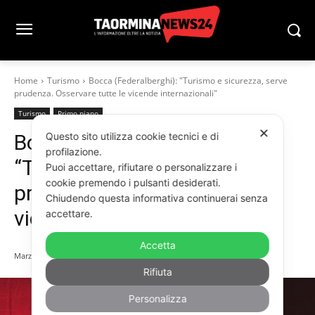
Home
Turismo
Bocca (Federalberghi): "Turismo e sicurezza, serve
prudenza. Osservare tutte le vicende internazionali"
Turismo
Primo piano
✕
Questo sito utilizza cookie tecnici e di
Bocca (Federalberghi):
profilazione.
“Turismo e sicurezza, serve
Puoi accettare, rifiutare o personalizzare i
cookie premendo i pulsanti desiderati.
prudenza. Osservare tutte le
Chiudendo questa informativa continuerai senza
vicende internazionali”
accettare.
Accetta
Marzo 28, 2026
Rifiuta
Personalizza