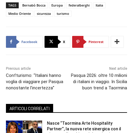
TAGS
Bernabò Bocca
Europa
federalberghi
Italia
Medio Oriente
sicurezza
turismo
Facebook
X
Pinterest
Previous article
Next article
Confturismo: “Italiani hanno
Pasqua 2026: oltre 10 milioni
voglia di viaggiare per Pasqua
di italiani in viaggio. In Sicilia
nonostante l’incertezza”
buon trend a Taormina
ARTICOLI CORRELATI
Nasce “Taormina Arte Hospitality
Partner”, la nuova rete sinergica con il