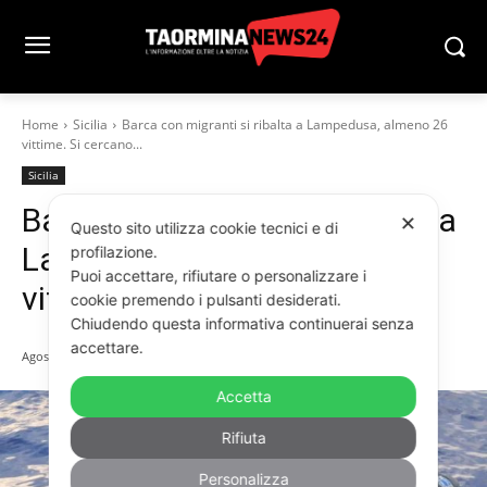
Home
Sicilia
Barca con migranti si ribalta a Lampedusa, almeno 26
vittime. Si cercano...
Sicilia
Barca con migranti si ribalta a
✕
Questo sito utilizza cookie tecnici e di
Lampedusa, almeno 26
profilazione.
Puoi accettare, rifiutare o personalizzare i
vittime. Si cercano i dispersi
cookie premendo i pulsanti desiderati.
Chiudendo questa informativa continuerai senza
accettare.
Agosto 13, 2025
Accetta
Rifiuta
Personalizza