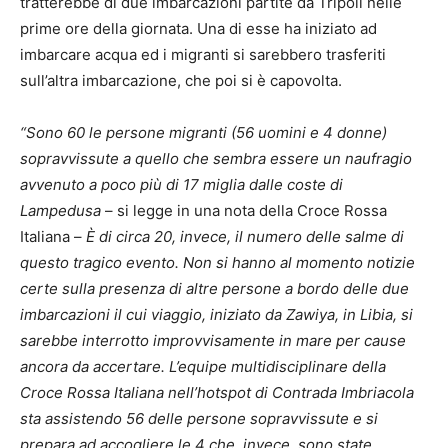
tratterebbe di due imbarcazioni partite da Tripoli nelle
prime ore della giornata. Una di esse ha iniziato ad
imbarcare acqua ed i migranti si sarebbero trasferiti
sull’altra imbarcazione, che poi si è capovolta.
“Sono 60 le persone migranti (56 uomini e 4 donne)
sopravvissute a quello che sembra essere un naufragio
avvenuto a poco più di 17 miglia dalle coste di
Lampedusa
– si legge in una nota della Croce Rossa
Italiana –
È di circa 20, invece, il numero delle salme di
questo tragico evento. Non si hanno al momento notizie
certe sulla presenza di altre persone a bordo delle due
imbarcazioni il cui viaggio, iniziato da Zawiya, in Libia, si
sarebbe interrotto improvvisamente in mare per cause
ancora da accertare. L’equipe multidisciplinare della
Croce Rossa Italiana nell’hotspot di Contrada Imbriacola
sta assistendo 56 delle persone sopravvissute e si
prepara ad accogliere le 4 che, invece, sono state