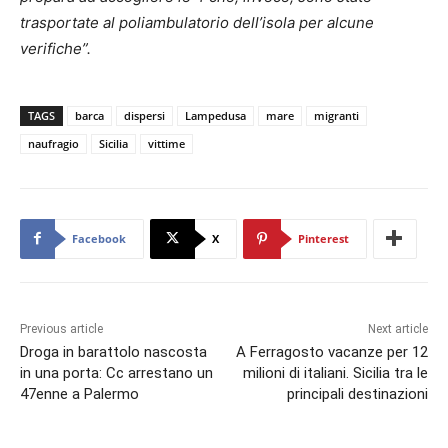
trasportate al poliambulatorio dell’isola per alcune
verifiche”.
TAGS
barca
dispersi
Lampedusa
mare
migranti
naufragio
Sicilia
vittime
Facebook
X
Pinterest
Previous article
Next article
Droga in barattolo nascosta
A Ferragosto vacanze per 12
in una porta: Cc arrestano un
milioni di italiani. Sicilia tra le
47enne a Palermo
principali destinazioni