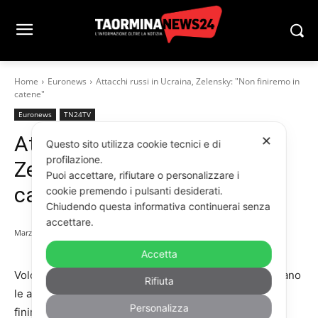
Home
Euronews
Attacchi russi in Ucraina, Zelensky: "Non finiremo in
catene"
Euronews
TN24TV
Attacchi russi in Ucraina,
✕
Questo sito utilizza cookie tecnici e di
profilazione.
Zelensky: “Non finiremo in
Puoi accettare, rifiutare o personalizzare i
catene”
cookie premendo i pulsanti desiderati.
Chiudendo questa informativa continuerai senza
accettare.
Marzo 10, 2023
Accetta
Volodymyr Zelensky afferma che “per quanto infide siano
Rifiuta
le azioni della Russia, l’Ucraina e il suo popolo non
Personalizza
finiranno in catene”. Il presidente ucraino ha rilasciato