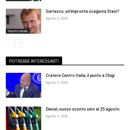
Garlasco, un’impronta scagiona Stasi?
Agosto 5, 2026
TN24TV NEWS
POTREBBE INTERESSARTI
Cratere Centro Italia, il punto a Chigi
Agosto 5, 2026
Diesel, nuovo sconto sino al 25 agosto
Agosto 5, 2026