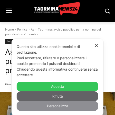
Home
Politica
Asm Taormina: avviso pubblico per la nomina del
presidente e 2 membri...
Politica
✕
Questo sito utilizza cookie tecnici e di
Asm Taormina: avviso
profilazione.
Puoi accettare, rifiutare o personalizzare i
pubblico per la nomina del
cookie premendo i pulsanti desiderati.
presidente e 2 membri CdA
Chiudendo questa informativa continuerai senza
accettare.
Giugno 5, 2023
Accetta
Rifiuta
Personalizza