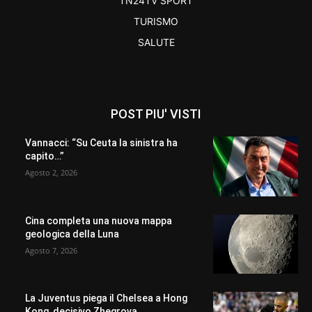
TN24TV SPORT
TURISMO
SALUTE
POST PIU' VISTI
Vannacci: “Su Ceuta la sinistra ha
capito…”
Agosto 2, 2026
Cina completa una nuova mappa
geologica della Luna
Agosto 7, 2026
La Juventus piega il Chelsea a Hong
Kong, decisivo Zhegrova