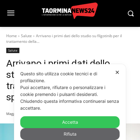
Home
Salute
Arrivano i primi dati dello studio su filgotinib per il
trattamento della...
Salute
Arrivano i primi dati dello
studio su filgotinib per il
✕
Questo sito utilizza cookie tecnici e di
profilazione.
trattamento della
Puoi accettare, rifiutare o personalizzare i
spondiloartrite assiale attiva
cookie premendo i pulsanti desiderati.
Chiudendo questa informativa continuerai senza
accettare.
Maggio 27, 2026
Accetta
Rifiuta