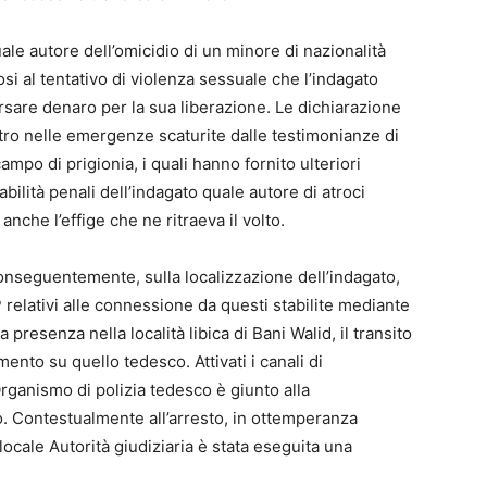
le autore dell’omicidio di un minore di nazionalità
osi al tentativo di violenza sessuale che l’indagato
ersare denaro per la sua liberazione. Le dichiarazione
ro nelle emergenze scaturite dalle testimonianze di
ampo di prigionia, i quali hanno fornito ulteriori
bilità penali dell’indagato quale autore di atroci
nche l’effige che ne ritraeva il volto.
conseguentemente, sulla localizzazione dell’indagato,
IP relativi alle connessione da questi stabilite mediante
a presenza nella località libica di Bani Walid, il transito
amento su quello tedesco. Attivati i canali di
Organismo di polizia tedesco è giunto alla
io. Contestualmente all’arresto, in ottemperanza
ocale Autorità giudiziaria è stata eseguita una