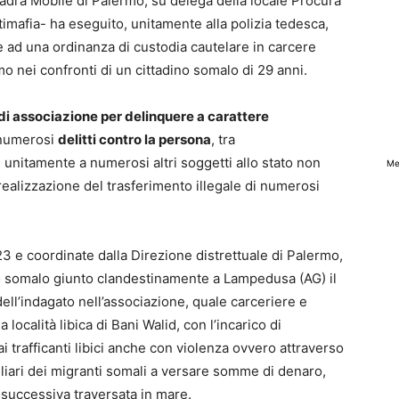
adra Mobile di Palermo, su delega della locale Procura
timafia- ha eseguito, unitamente alla polizia tedesca,
ad una ordinanza di custodia cautelare in carcere
o nei confronti di un cittadino somalo di 29 anni.
 di associazione per delinquere a carattere
i numerosi
delitti contro la persona
, tra
, unitamente a numerosi altri soggetti allo stato non
Me
a realizzazione del trasferimento illegale di numerosi
23 e coordinate dalla Direzione distrettuale di Palermo,
no somalo giunto clandestinamente a Lampedusa (AG) il
 dell’indagato nell’associazione, quale carceriere e
 località libica di Bani Walid, con l’incarico di
ai trafficanti libici anche con violenza ovvero attraverso
iliari dei migranti somali a versare somme di denaro,
 successiva traversata in mare.