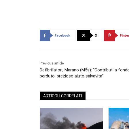
Facebook
X
Pinte
Previous article
Defibrillatori, Marano (M5s): “Contributi a fond
perduto, prezioso aiuto salvavita”
ARTICOLI CORRELATI