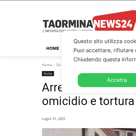
Questo sito utilizza cook
HOME
TAORMINA
ITALIA – ESTER
Puoi accettare, rifiutare
Chiudendo questa inform
Home
Sicilia
Arrestato somalo per traffico di migrant
Sicilia
Accetta
Arrestato somalo p
omicidio e tortura
Luglio 31, 2025