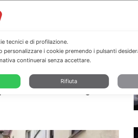
ie tecnici e di profilazione.
I
PARLAMENTO
SICILIA
SALUTE
SPORT
TN24TV
 o personalizzare i cookie premendo i pulsanti desider
ativa continuerai senza accettare.
i, omicidio e tortura
Rifiuta
er traffico di migranti,