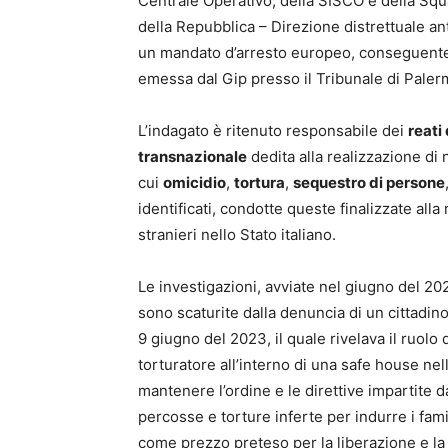
Centrale Operativo, della SISCO e della Squ
della Repubblica – Direzione distrettuale an
un mandato d’arresto europeo, conseguente 
emessa dal Gip presso il Tribunale di Palerm
L’indagato è ritenuto responsabile dei
reati
transnazionale
dedita alla realizzazione d
cui
omicidio
,
tortura
,
sequestro di persone
identificati, condotte queste finalizzate all
stranieri nello Stato italiano.
Le investigazioni, avviate nel giugno del 20
sono scaturite dalla denuncia di un cittadi
9 giugno del 2023, il quale rivelava il ruolo
torturatore all’interno di una safe house nella
mantenere l’ordine e le direttive impartite d
percosse e torture inferte per indurre i fam
come prezzo preteso per la liberazione e la