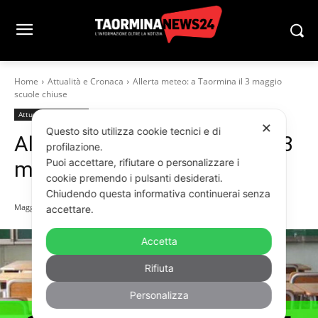
Home
Attualità e Cronaca
Allerta meteo: a Taormina il 3 maggio
scuole chiuse
Attualità e Cronaca
✕
Questo sito utilizza cookie tecnici e di
Allerta meteo: a Taormina il 3
profilazione.
Puoi accettare, rifiutare o personalizzare i
maggio scuole chiuse
cookie premendo i pulsanti desiderati.
Chiudendo questa informativa continuerai senza
Maggio 2, 2023
accettare.
Accetta
Rifiuta
Personalizza