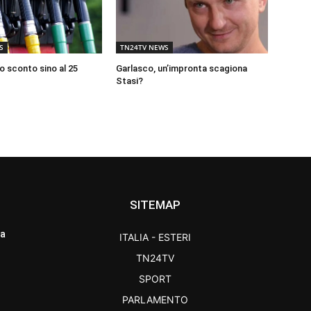
S
TN24TV NEWS
o sconto sino al 25
Garlasco, un’impronta scagiona
Stasi?
SITEMAP
ra
ITALIA - ESTERI
TN24TV
SPORT
PARLAMENTO