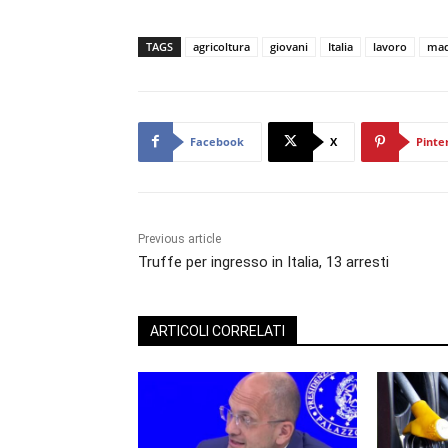
TAGS
agricoltura
giovani
Italia
lavoro
made
Facebook
X
Pinte
Previous article
Truffe per ingresso in Italia, 13 arresti
ARTICOLI CORRELATI