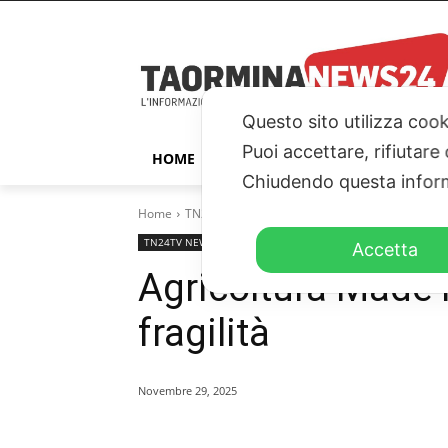
Questo sito utilizza cook
Puoi accettare, rifiutare
HOME
TAORMINA
ITALIA – ESTER
Chiudendo questa inform
Home
TN24TV NEWS
Agricoltura Made in Italy, prima
TN24TV NEWS
TN24TV
Accetta
Agricoltura Made in
fragilità
Novembre 29, 2025