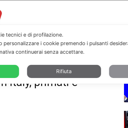
ie tecnici e di profilazione.
 o personalizzare i cookie premendo i pulsanti desider
I
PARLAMENTO
SICILIA
SALUTE
SPORT
TN24TV
ativa continuerai senza accettare.
ti e fragilità
Rifiuta
 Italy, primati e